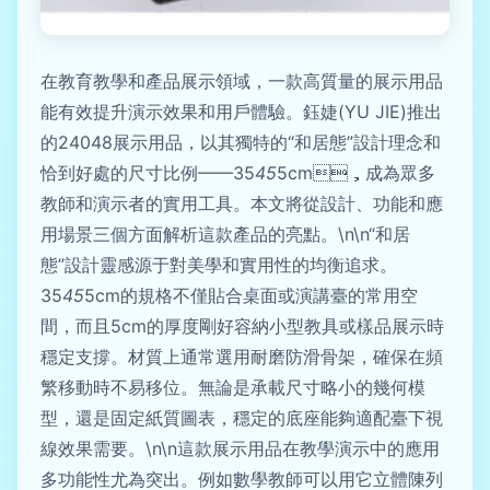
在教育教學和產品展示領域，一款高質量的展示用品
能有效提升演示效果和用戶體驗。鈺婕(YU JIE)推出
的24048展示用品，以其獨特的“和居態”設計理念和
恰到好處的尺寸比例——35
45
5cm，成為眾多
教師和演示者的實用工具。本文將從設計、功能和應
用場景三個方面解析這款產品的亮點。\n\n“和居
態”設計靈感源于對美學和實用性的均衡追求。
35
45
5cm的規格不僅貼合桌面或演講臺的常用空
間，而且5cm的厚度剛好容納小型教具或樣品展示時
穩定支撐。材質上通常選用耐磨防滑骨架，確保在頻
繁移動時不易移位。無論是承載尺寸略小的幾何模
型，還是固定紙質圖表，穩定的底座能夠適配臺下視
線效果需要。\n\n這款展示用品在教學演示中的應用
多功能性尤為突出。例如數學教師可以用它立體陳列