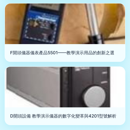
F開頭儀器儀表產品5501——教學演示用品的創新之選
D開頭設備 教學演示儀器的數字化變革與4201型號解析