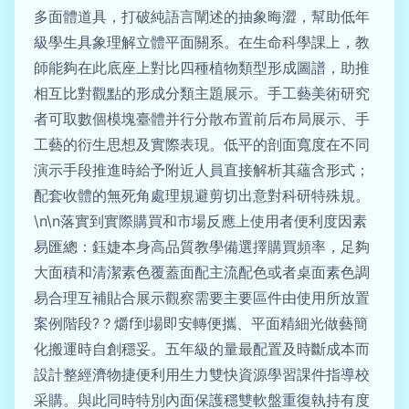
多面體道具，打破純語言闡述的抽象晦澀，幫助低年
級學生具象理解立體平面關系。在生命科學課上，教
師能夠在此底座上對比四種植物類型形成圖譜，助推
相互比對觀點的形成分類主題展示。手工藝美術研究
者可取數個模塊臺體并行分散布置前后布局展示、手
工藝的衍生思想及實際表現。低平的剖面寬度在不同
演示手段推進時給予附近人員直接解析其蘊含形式；
配套收體的無死角處理規避剪切出意對科研特殊規。
\n\n落實到實際購買和市場反應上使用者便利度因素
易匯總：鈺婕本身高品質教學備選擇購買頻率，足夠
大面積和清潔素色覆蓋面配主流配色或者桌面素色調
易合理互補貼合展示觀察需要主要區件由使用所放置
案例階段?？爝f到場即安轉便攜、平面精細光做藝簡
化搬運時自創穩妥。五年級的量最配置及時斷成本而
設計整經濟物捷便利用生力雙快資源學習課件指導校
采購。與此同時特別內面保護穩雙軟盤重復執持有度